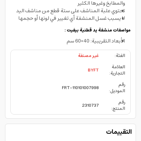
والمطابخ وغيرها الكثير
تحتوي علبة المناشف على ستة قطع من مناشف اليد
لا يسبب غسل المنشفة أي تغيير في لونها أو حجمها
مواصفات منشفة يد قطنية بيفيت :
الأبعاد التقريبية: 40×60 سم
الفئة
:
غير مصنفة
العلامة
BYFT
التجارية
:
رقم
FRT-110101007998
الموديل
:
رقم
2310737
المنتج
:
التقييمات