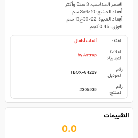
العمر المناسب: 3 سنة وأكثر
أبعاد المنتج: 10×6×3 سم
أبعاد العبوة: 22×30خ13 سم
الوزن: 0.45 كجم
الفئة
:
ألعاب أطفال
العلامة
by Astrup
التجارية
:
رقم
TBOX-84229
الموديل
:
رقم
2305939
المنتج
:
التقييمات
0.0