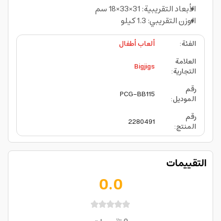
الأبعاد التقريبية: 31×33×18 سم
الوزن التقريبي: 1.3 كيلو
الفئة
:
ألعاب أطفال
العلامة
Bigjigs
التجارية
:
رقم
PCG-BB115
الموديل
:
رقم
2280491
المنتج
:
التقييمات
0.0