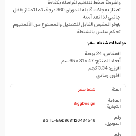
وأشرطة ضغط لتنظيم أغراضك بكفاءة
تمتاز بعجلات قابلة للدوران 360 درجة، كما تمتاز بقفل
جانبي لذا تعد آمنة
يوفر المقبض القابل للتعديل والمصنوع من الألمنيوم
تحكم سلس بالشنطة
مواصفات شنطه سفر:
المقاس: 24 بوصة
أبعاد المنتج: 47 × 31 × 65 سم
الوزن: 3.34 كجم
اللون:رمادي
الفئة
:
شنط سفر
العلامة
BiggDesign
التجارية
:
رقم
BGTL-BGD8681126434546
الموديل
:
رقم