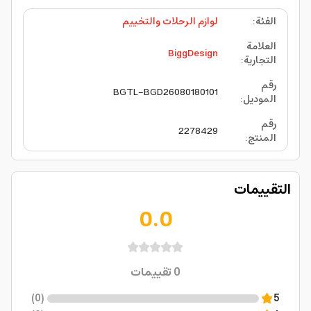
الفئة
:
لوازم الرحلات والتخييم
العلامة
BiggDesign
التجارية
:
رقم
BGTL-BGD26080180101
الموديل
:
رقم
2278429
المنتج
:
التقييمات
0.0
0
تقييمات
)
0
(
5