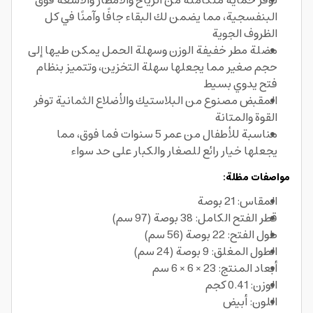
توفر حماية متكاملة من الرياح والأمطار والأشعة فوق
البنفسجية، مما يضمن لك البقاء جافًا وآمنًا في كل
الظروف الجوية
مضلة مطر خفيفة الوزن وسهلة الحمل يمكن طيها إلى
حجم صغير مما يجعلها سهلة التخزين، وتتميز بنظام
فتح يدوي بسيط
المقبض مصنوع من البلاستيك والأضلاع الثمانية توفر
القوة والمتانة
مناسبة للأطفال من عمر 5 سنوات فما فوق، مما
يجعلها خيار رائع للصغار والكبار على حد سواء
مواصفات مظلة:
المقاس: 21 بوصة
قطر الفتح الكامل: 38 بوصة (97 سم)
طول الفتح: 22 بوصة (56 سم)
الطول المغلق: 9 بوصة (24 سم)
أبعاد المنتج: 23 × 6 × 6 سم
الوزن: 0.41 كجم
اللون: أبيض