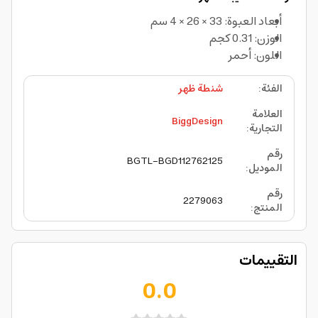
أبعاد العبوة: 33 × 26 × 4 سم
الوزن: 0.31 كجم
اللون: أحمر
الفئة
:
شنطة ظهر
العلامة
BiggDesign
التجارية
:
رقم
BGTL-BGD112762125
الموديل
:
رقم
2279063
المنتج
:
التقييمات
0.0