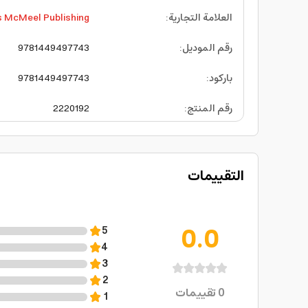
العلامة التجارية
:
 McMeel Publishing
رقم الموديل
:
9781449497743
باركود
:
9781449497743
رقم المنتج
:
2220192
التقييمات
0.0
5
4
3
2
0
تقييمات
1