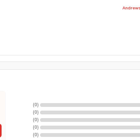
Andrews
)
0
(
)
0
(
)
0
(
)
0
(
)
0
(