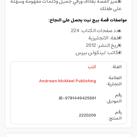
تتميز القصة بغلاف ورقي جميل وكلمات مفهومة وسهلة
على طفلك
مواصفات قصة بيج نيت يحصل على النجاح:
عدد صفحات الكتاب: 224
اللغة: الانجليزية
تاريخ النشر: 2012
الكاتب: لينكولن بيرس
الفئة
:
كتب
العلامة
Andrews McMeel Publishing
التجارية
:
رقم
JB-9781449425661
الموديل
:
رقم
2220206
المنتج
: