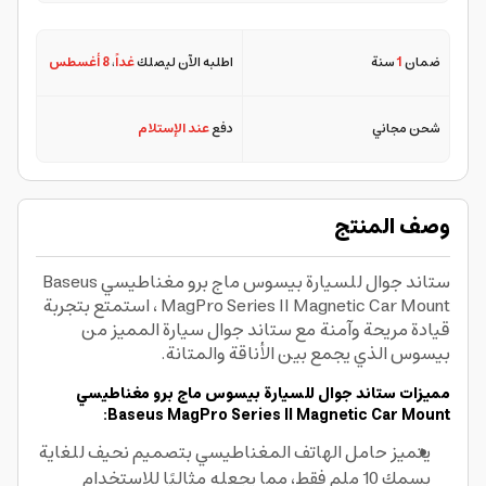
ضمان
1
سنة
اطلبه الآن ليصلك
غداً
،
8 أغسطس
شحن مجاني
دفع
عند الإستلام
وصف المنتج
ستاند جوال للسيارة بيسوس ماج برو مغناطيسي Baseus
MagPro Series II Magnetic Car Mount ، استمتع بتجربة
قيادة مريحة وآمنة مع ستاند جوال سيارة المميز من
بيسوس الذي يجمع بين الأناقة والمتانة.
مميزات ستاند جوال للسيارة بيسوس ماج برو مغناطيسي
Baseus MagPro Series II Magnetic Car Mount:
يتميز حامل الهاتف المغناطيسي بتصميم نحيف للغاية
بسمك 10 ملم فقط، مما يجعله مثاليًا للاستخدام