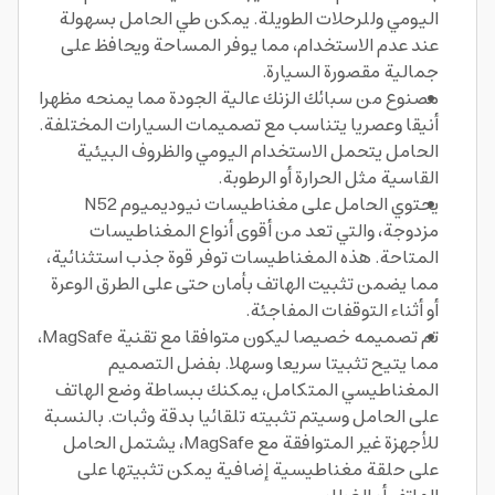
اليومي وللرحلات الطويلة. يمكن طي الحامل بسهولة
عند عدم الاستخدام، مما يوفر المساحة ويحافظ على
جمالية مقصورة السيارة.
مصنوع من سبائك الزنك عالية الجودة مما يمنحه مظهرا
أنيقا وعصريا يتناسب مع تصميمات السيارات المختلفة.
الحامل يتحمل الاستخدام اليومي والظروف البيئية
القاسية مثل الحرارة أو الرطوبة.
يحتوي الحامل على مغناطيسات نيوديميوم N52
مزدوجة، والتي تعد من أقوى أنواع المغناطيسات
المتاحة. هذه المغناطيسات توفر قوة جذب استثنائية،
مما يضمن تثبيت الهاتف بأمان حتى على الطرق الوعرة
أو أثناء التوقفات المفاجئة.
تم تصميمه خصيصا ليكون متوافقا مع تقنية MagSafe،
مما يتيح تثبيتا سريعا وسهلا. بفضل التصميم
المغناطيسي المتكامل، يمكنك ببساطة وضع الهاتف
على الحامل وسيتم تثبيته تلقائيا بدقة وثبات. بالنسبة
للأجهزة غير المتوافقة مع MagSafe، يشتمل الحامل
على حلقة مغناطيسية إضافية يمكن تثبيتها على