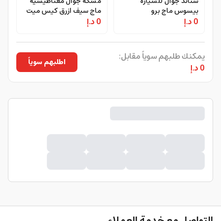
ستاند جوال للسيارة
مسكة جوال مغناطيسية
بيسوس ماج برو
ماج سيف ازرق كيس ميت
0 د.إ
مغناطيسي Baseus
0 د.إ
CASE-MATE Magnetic
Loop Grip works with
MagPro Series II
MagSafe - Blue
Magnetic Car Mount
يمكنك طلبهم سوياً مقابل:
اطلبهم سوياً
0 د.إ
التواصل مع خدمة العملاء