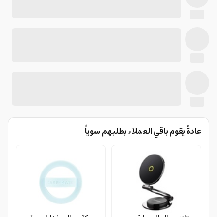
عادةً يقوم باقي العملاء بطلبهم سوياًً