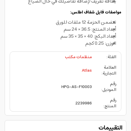
بطاقة تعريف لإضافة تفاصيلك في حال الضياع
مواصفات فايل شفاف اطلس:
تتضمن الحزمة 12 ملفات للورق
أبعاد المنتج: 36.5 × 24 سم
أبعاد البكج: 40 × 35 × 35 سم
الوزن: 0.25 كجم
الفئة
:
منظمات مكتب
العلامة
Atlas
التجارية
:
رقم
HPG-AS-F10003
الموديل
:
رقم
2239986
المنتج
:
التقييمات