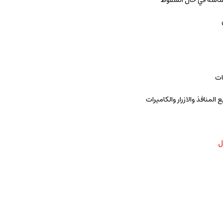
لشاشة في حال السقوط
ات
لمنافذ والازرار والكاميرات
ل