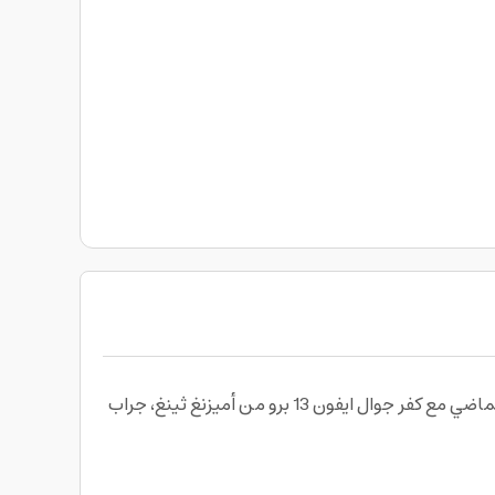
هاتفك الذكي هو الشيء الأكثر استخداماً حيث يرافقك في كل مكان ولهذا يكون عرضة للسقوط أو الضرر ولكن هذا أصبح من الماضي مع كفر جوال ايفون 13 برو من أميزنغ ثينغ، جراب