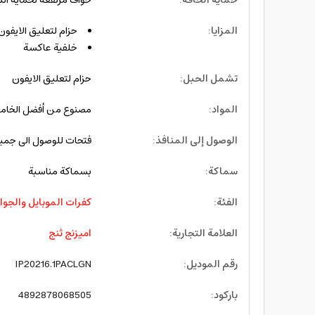
حماية الحافة
:
حواف مرتفعة لحماية ا
المزايا
:
حزام لتعليق الايفون
خلفية عاكسة
تشمل الحبل
:
حزام لتعليق الايفون
المواد
:
مصنوع من أفضل الخام
الوصول إلى المنافذ
:
فتحات للوصول الى جميع ا
سماكة
:
بسماكة مناسبة
الفئة
:
كفرات الموبايل والجوا
العلامة التجارية
:
اميزنج ثنج
رقم الموديل
:
IP20216.1PACLGN
باركود
:
4892878068505