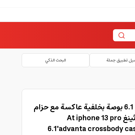
يل تطبيق جملة
البحث الذكي
كفر جوال ايفون 13 برو 6.1 بوصة بخلفية عاكسة مع حزام
لون أخضر من أميزنغ ثينغ At iphone 13 pro
6.1"advanta crossbody ca