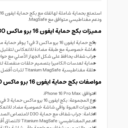
ودعم مغناطيسي متوافق مع MagSafe.
مميزات بكج حماية ايفون 16 برو ماكس Armorpro D3O
بكج حماية ايفون 16 برو ماكس 3 في 1 يوفر حماية محيطية للهاتف عبر واقي شاشة وواقي عدسات وجراب شفاف قوي.
شاشة خصوصية مع طبقة مضادة للانعكاس لتقليل ال
جراب شفاف يحافظ على شكل الجهاز الأصلي مع حواف
حماية لعدسات الكاميرا بتصميم حلقات منفصلة لتق
حلقة مغناطيسية Titanium MagSafe لثبات أفضل مع ملحقات MagSafe والشحن اللاسلكي دون الحاجة لإزالة الجراب.
مواصفات بكج حماية ايفون 16 برو ماكس Armorpro D3O
التوافق: iPhone 16 Pro Max.
نوع المجموعة: بكج ايفون 16 برو ماكس حماية 3 في 1.
محتويات العبوة: واقي شاشة خصوصية مضاد للانعكاس،
الخامة: جراب شفاف مع حماية D3O لامتصاص الصدمات.
الدعم المغناطيسي: Titanium MagSafe لالتصاق أقوى مع إكسسوارات MagSafe.
اللون والتصميم: شفاف مع واجهة واقي شاشة داكنة 