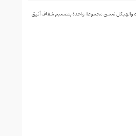
Armorpro D3O، يجمع بين حماية الشاشة والعدسات والهيكل ضمن مجموعة واحدة بتصميم شفاف أنيق