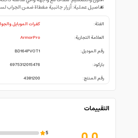
تفاصيل عملية: أزرار جانبية مغطاة ضمن الجراب لس
الفئة
:
كفرات الموبايل والجوا
العلامة التجارية
:
ArmorPro
رقم الموديل
:
BD164PVOT1
باركود
:
6975312015476
رقم المنتج
:
4381200
التقييمات
0.0
5