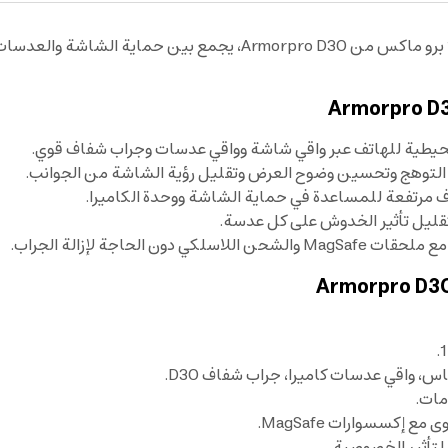
استمتع بحماية شاملة لهاتفك مع بكج حماية ايفون 16 برو ماكس من 
توهج وتحسين وضوح العرض وتقليل رؤية الشاشة من الجوانب.
 مرتفعة للمساعدة في حماية الشاشة ووحدة الكاميرا.
ليل تأثير الخدوش على كل عدسة.
 واقي عدسات كاميرا، جراب شفاف D3O.
لتأثير الخصوصية.