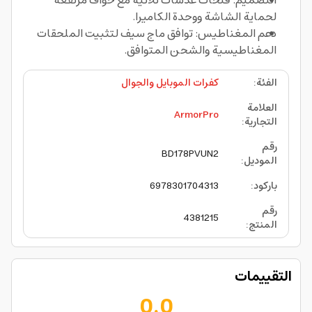
التصميم: فتحات عدسات ثلاثية مع حواف مرتفعة
لحماية الشاشة ووحدة الكاميرا.
دعم المغناطيس: توافق ماج سيف لتثبيت الملحقات
المغناطيسية والشحن المتوافق.
الفئة
:
كفرات الموبايل والجوال
العلامة
ArmorPro
التجارية
:
رقم
BD178PVUN2
الموديل
:
باركود
:
6978301704313
رقم
4381215
المنتج
:
التقييمات
0.0