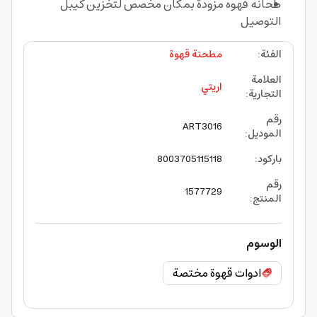
طحانه قهوه مزودة بمكان مخصص لتخزين كيبل
التوصيل
الفئة
:
مطحنة قهوة
العلامة
اريتي
التجارية
:
رقم
ART3016
الموديل
:
باركود
:
8003705115118
رقم
1577729
المنتج
:
الوسوم
ادوات قهوة مختصة