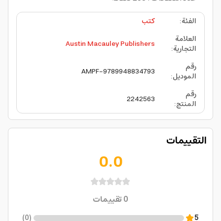
الفئة
:
كتب
العلامة
Austin Macauley Publishers
التجارية
:
رقم
AMPF-9789948834793
الموديل
:
رقم
2242563
المنتج
:
التقييمات
0.0
0
تقييمات
)
0
(
5