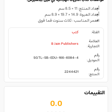
مواصفات كتاب الحروف الهجائية بي غين ببلشيرس:
أبعاد المنتج: 11 × 8.5 سم
أبعاد العبوة: 14.9 × 19.7 × 8.9 سم
العمر المناسب : ثلاث سنوت فما فوق
الفئة
:
كتب
العلامة
B Jain Publishers
التجارية
:
رقم
SGTL-SB-EDU-166-6084-4
الموديل
:
رقم
2244421
المنتج
:
التقييمات
0.0