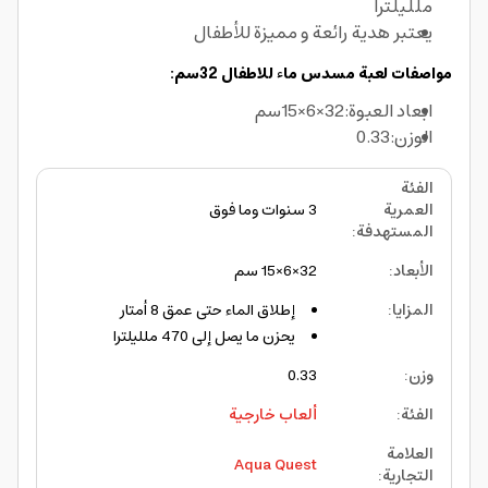
ملليلترا
يعتبر هدية رائعة و مميزة للأطفال
مواصفات لعبة مسدس ماء للاطفال 32سم:
ابعاد العبوة:32×6×15سم
الوزن:0.33
الفئة
العمرية
3 سنوات وما فوق
المستهدفة
:
الأبعاد
:
32×6×15 سم
المزايا
:
إطلاق الماء حتى عمق 8 أمتار
يحزن ما يصل إلى 470 ملليلترا
وزن
:
0.33
الفئة
:
ألعاب خارجية
العلامة
Aqua Quest
التجارية
: