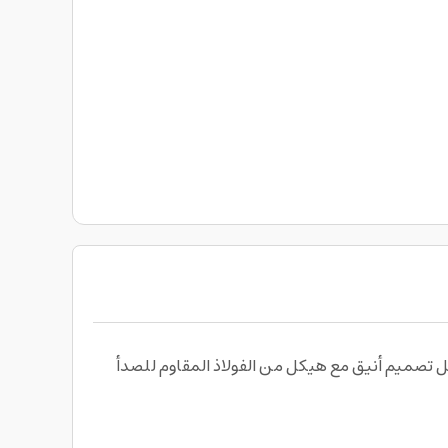
 تصوير احترافية مع جوال ايفون 11 برو ابل سعة 512 جيجابايت مستعمل Apple 11 Pro Max، جوال ابل تصميم أنيق مع هيكل من الفولاذ المقاوم للصدأ