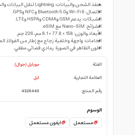
منفذ الشحن والبيانات: Lightning لنقل البيانات والشحن.
الاتصال: Wi‑Fi 6 وBluetooth 5.0 وNFC وGPS.
الشبكات: يدعم GSM وCDMA وHSPA وLTE.
الشرائح: Nano‑SIM مع eSIM.
الأبعاد والوزن: 158 × 77.8 × 8.1 مم، 226 جم.
الخامات: واجهة وخلفية زجاج مع إطار من الفولاذ الم
اللون الظاهر في الصورة: رمادي فضائي مطفي.
الفئة
:
موبايل (جوال)
العلامة التجارية
:
ابل
رقم المنتج
:
4326440
الوسوم
مستعمل
ايفون مستعمل