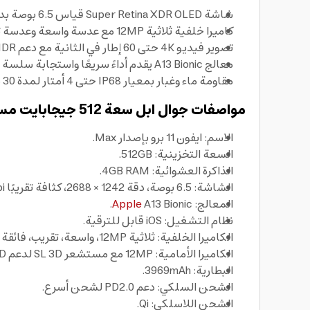
شاشة Super Retina XDR OLED قياس 6.5 بوصة بدعم HDR10 وDolby Vision، سطوع عالٍ لتجربة مشاهدة واضحة داخل وخارج المنزل.
كاميرا خلفية ثلاثية 12MP مع عدسة واسعة وعدسة تقريب بصري 2x وعدسة فائقة الاتساع 120 درجة، لصور أكثر احترافية وتفاصيل أدق.
تصوير فيديو 4K حتى 60 إطار في الثانية مع دعم HDR وتسجيل صوت ستيريو، مناسب للمحتوى المرئي اليومي.
معالج A13 Bionic يقدم أداءً سريعًا واستجابة سلسة للتطبيقات والألعاب على جوال ابل.
مقاومة ماء وغبار بمعيار IP68 حتى 4 أمتار لمدة 30 دقيقة، لطمأنينة أكبر أثناء الاستخدام اليومي.
مواصفات جوال ابل سعة 512 جيجابايت مستعمل Apple 11 Pro Max:
الاسم: ايفون 11 برو بإصدار Max.
السعة التخزينية: 512GB.
الذاكرة العشوائية: 4GB RAM.
الشاشة: 6.5 بوصة، دقة 1242 × 2688، كثافة تقريبًا 458ppi، زجاج مقاوم للخدش.
المعالج:
A13 Bionic.
Apple
نظام التشغيل: iOS قابل للترقية.
الكاميرا الخلفية: ثلاثية 12MP، واسعة، تقريب، فائقة الاتساع، مع تثبيت بصري OIS وفلاش مزدوج.
الكاميرا الأمامية: 12MP مع مستشعر SL 3D لدعم Face ID وميزات العمق.
البطارية: 3969mAh.
الشحن السلكي: دعم PD2.0 لشحن أسرع.
الشحن اللاسلكي: Qi.