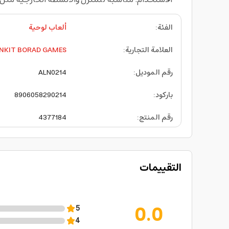
الفئة
:
ألعاب لوحية
العلامة التجارية
:
NKIT BORAD GAMES
رقم الموديل
:
ALN0214
باركود
:
8906058290214
رقم المنتج
:
4377184
التقييمات
0.0
5
4