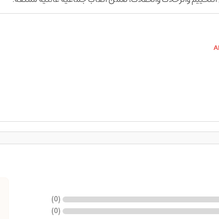
A
)
0
(
)
0
(