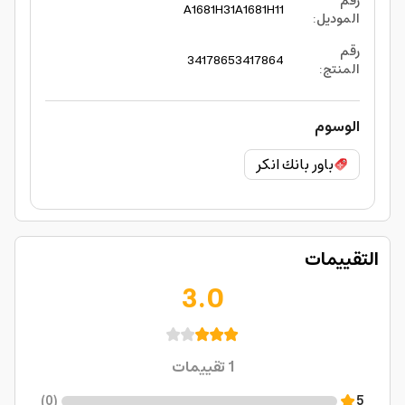
رقم
A1681H31
A1681H11
الموديل
:
رقم
3417865
3417864
المنتج
:
الوسوم
باور بانك انكر
التقييمات
3.0
1
تقييمات
)
0
(
5