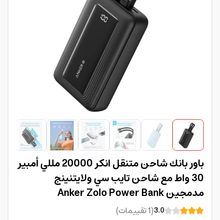
باور بانك شاحن متنقل انكر 20000​ مللي أمبير
30 واط مع شاحن تايب سي ولايتنينج
مدمجين Anker Zolo Power Bank
(
1
تقييمات
)
3.0