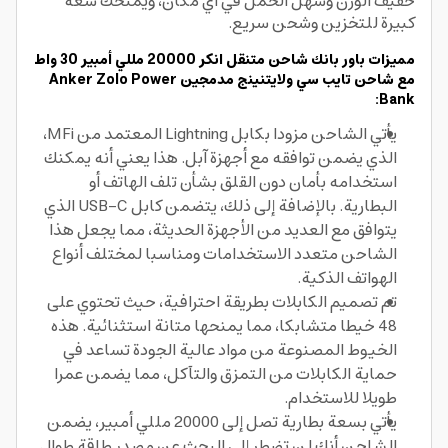
خفيف الوزن وسهل الحمل في أي مكان، ويمنحك سعة
كبيرة للتخزين وشحن سريع.
مميزات باور بانك شاحن متنقل انكر 20000​ مللي أمبير 30 واط
مع شاحن تايب سي ولايتنينج مدمجين Anker Zolo Power
Bank:
يأتي الشاحن مزودا بكابل Lightning المعتمد من MFi،
الذي يضمن توافقه مع أجهزة آبل. هذا يعني أنه يمكنك
استخدامه بأمان دون القلق بشأن تلف الهاتف أو
البطارية. بالإضافة إلى ذلك، يتضمن كابل USB-C الذي
يتوافق مع العديد من الأجهزة الحديثة، مما يجعل هذا
الشاحن متعدد الاستخدامات ومناسبا لمختلف أنواع
الهواتف الذكية.
تم تصميم الكابلات بطريقة احترافية، حيث تحتوي على
48 خيطا متشابكا، مما يمنحها متانة استثنائية. هذه
الخيوط المصنوعة من مواد عالية الجودة تساعد في
حماية الكابلات من التمزق والتآكل، مما يضمن عمرا
طويلا للاستخدام.
يأتي بسعة بطارية تصل إلى 20000 مللي أمبير، يضمن
الشاحن أنك لن تضطر إلى البحث عن مصدر طاقة طوال