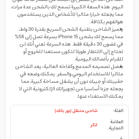
اليوم. هذه السعة الكبيرة تسمح لك بالشحن عدة مرات،
مما يجعله خيارا مثاليا للأشخاص الذين يستخدمون
هواتفهم بكثافة.
يتميز الشاحن بتقنية الشحن السريع بقدرة 30 واط،
مما يسمح لك بشحن iPhone 15 بسرعة تصل إلى 58%
في غضون 30 دقيقة فقط. هذه السرعة تعني أنك لن
تحتاج إلى الانتظار طويلا لتكون مستعدا للخروج أو
للقيام بأعمالك اليومية.
بفضل تصميمه المدمج وكفاءته العالية، يعد الشاحن
مثاليا للاستخدام اليومي والسفر. يمكنك وضعه في
حقيبتك أو جيبك دون أن يشغل مساحة كبيرة، مما
يجعله جزءا أساسيا من تجهيزاتك الإلكترونية التي لا
يمكنك الاستغناء عنها.
الفئة
:
شاحن متنقل (بور بانك)
العلامة
انكر
التجارية
: