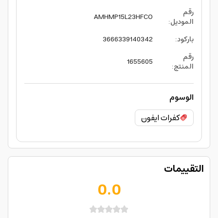
رقم
AMHMP15L23HFCO
الموديل
:
باركود
:
3666339140342
رقم
1655605
المنتج
:
الوسوم
كفرات ايفون
التقييمات
0.0