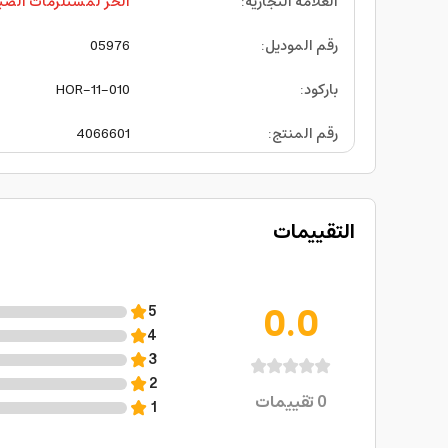
العلامة التجارية
:
الحر لمستلزمات الصي
رقم الموديل
:
05976
باركود
:
HOR-11-010
رقم المنتج
:
4066601
التقييمات
0.0
5
4
3
2
0
تقييمات
1