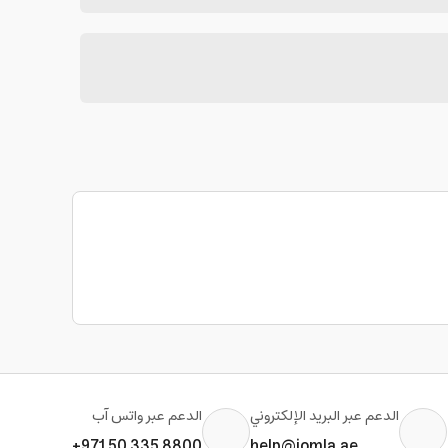
الدعم عبر البريد الإلكتروني
الدعم عبر واتس آب
+971 50 335 8800
help@jomla.ae