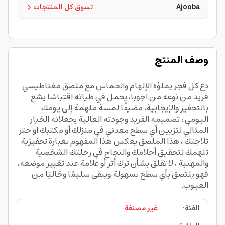
Ajooba
تسوق كل المنتجات
وصف المنتج
دع كل فجر يملؤه الإلهام والحماس مع ملصق مغناطيسي
فريد من نوعه من اجوبا، يحمل في طياته اقتباسًا يشع
بالتحفيز والإيجابية، مضيفًا لمسة ملهمة إلى يومك
اليومي ، تصميمه الفريد وجودته العالية يجعلانه الخيار
المثالي لتزيين أي سطح معدني في منزلك أو مكتبك او حتر
ثلاجتك ، هذا الملصق يعكس هذا المفهوم بعبارة تحفيزية
تلهمك لتحقيق أحلامك والنجاح في رحلتك الشخصية
والمهنية ، لا تقلق بشأن ترك أثر أو علامة عند تغيير موضعه،
فهو يلتصق بأي سطح بسهولة ويبقى سليمًا وخاليًا من
العيوب.
الفئة
:
غير مصنفة