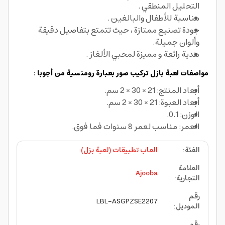
التحليل المنطقي .
مناسبة للأطفال والبالغين .
جودة تصنيع ممتازة ، حيث تتمتع بتفاصيل دقيقة
وألوان جميلة.
هدية رائعة و مميزة لمحبي الألغاز .
مواصفات لعبة بازل تركيب صور بعبارة رومنسية من أجوبا :
أبعاد المنتج: 21 × 30 × 2 سم.
أبعاد العبوة: 21 × 30 × 2 سم.
الوزن: 0.1.
العمر: مناسب لعمر 8 سنوات فما فوق.
الفئة
:
العاب تطبيقات (لعبة بزل)
العلامة
Ajooba
التجارية
:
رقم
LBL-ASGPZSE2207
الموديل
:
رقم