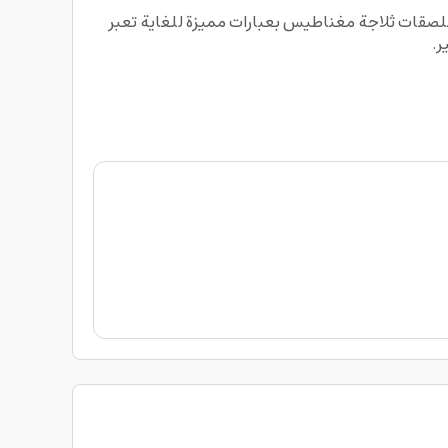
ر بالديكورات التي تميز مطبخك واختر ما يلاءم ذوقك مع مغناطيس الثلاجة Ajooba Dubai Love Friendship Magnet ملصقات ثلاجة مغناطيس بعبارات مميزة للغاية تعبر
ر.