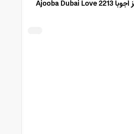
مغناطيس ثلاجة مميز أجوبا 2213 Ajooba Dubai Love