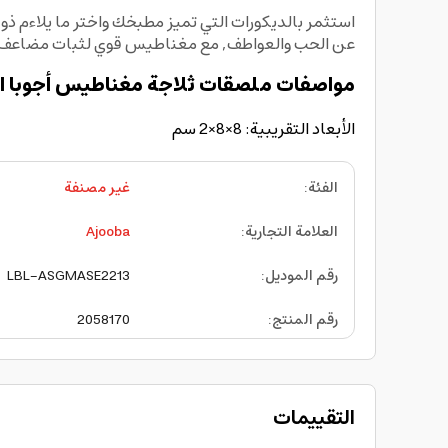
عن الحب والعواطف, مع مغناطيس قوي لثبات مضاعف على 
مواصفات ملصقات ثلاجة مغناطيس أجوبا ال
الأبعاد التقريبية: 8×8×2 سم
الفئة
:
غير مصنفة
العلامة التجارية
:
Ajooba
رقم الموديل
:
LBL-ASGMASE2213
رقم المنتج
:
2058170
التقييمات