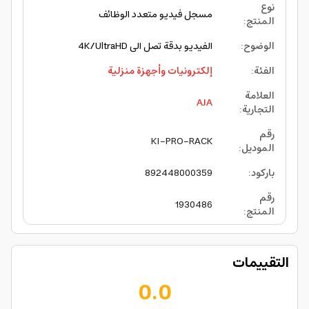
نوع
مسجل فيديو متعدد الوظائف
المنتج
:
الوضوح
:
الفيديو بدقة تصل الى 4K/UltraHD
الفئة
:
إلكترونيات وأجهزة منزلية
العلامة
AJA
التجارية
:
رقم
KI-PRO-RACK
الموديل
:
باركود
:
892448000359
رقم
1930486
المنتج
:
التقييمات
0.0