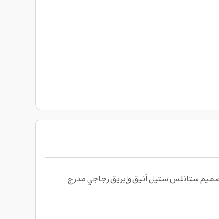
وازن مع ماكينة قهوة افرا سعة 1.5 لتر قدرة 900 واط AFRA Coffee Maker، الة قهوة بتصميم ستانلس ستيل أنيق وإبريق زجاجي مدرج