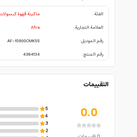
الفئة
:
ماكينة قهوة كبسولات
العلامة التجارية
:
Afra
رقم الموديل
:
AF-15900CMKSS
رقم المنتج
:
4384134
التقييمات
0.0
5
4
3
2
0
تقييمات