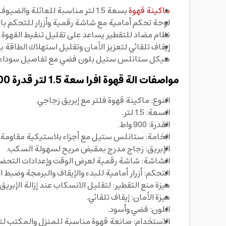
ماكينة قهوة
بسعة 1.5 لتر مناسبة للعائلة والضيوف مع تدريج واضح على الإبريق لقياس عدد الأكواب.
لوحة تحكم أمامية مع شاشة رقمية وأزرار للتحكم با
نظام مضاد للتقطير يساعد على تقليل تنقيط القهوة عن
إيقاف تلقائي لتعزيز الأمان وتقليل استهلاك الطاقة بع
هيكل ستانلس ستيل بلون فضي مع تفاصيل سوداء يمن
مواصفات الة قهوة افرا سعة 1.5 لتر قدرة 900 واط AFRA Coffee Maker:
النوع: ماكينة قهوة فلتر مع إبريق زجاجي.
السعة: 1.5 لتر.
القدرة: 900 واط.
الخامة: ستانلس ستيل مع أجزاء بلاستيكية مقاومة 
الإبريق: زجاج مدرج بمقبض مريح لسهولة السكب.
الشاشة: شاشة رقمية لعرض الوقت وإعدادات التحضي
التحكم: أزرار أمامية للبدء والإيقاف والبرمجة وضبط ا
ميزة منع التقطير: لتقليل الانسكاب عند إزالة الإبريق.
ميزة الأمان: إيقاف تلقائي.
اللون: فضي وأسود.
الاستخدام: صانعة قهوة مناسبة للمنزل والمكتب لت