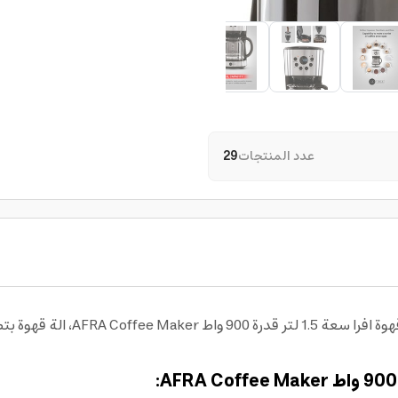
عدد المنتجات
29
استمتع بتحضير قهوة يومية بطعم مت