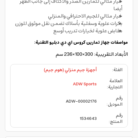
خيار مثالي لتمارين الصدر والأكتاف إلى جانب الظهر
أيضا
خيار مثالي للجيم الاحترافي والمنزلي
بكرات علوية وسفلية بأسلاك تضمن نقل موثوق للوزن
مقابض علوية لخيارات تدريب أوسع
مواصفات جهاز تمارين كروس اي دي دبليو التقنية:
الأبعاد التقريبية: 300×100×236 سم
الفئة
:
أجهزة جيم منزلي (هوم جيم)
العلامة
ADW Sports
التجارية
:
رقم
ADW-00002176
الموديل
:
رقم
1534643
المنتج
: