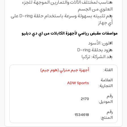
مناسب لمختلف الآلات والتمارين الموجهة للجزء
العلوي من الجسم
يتم تثبيته بسهولة وسرعة باستخدام حلقة D-ring على
أي جهاز
مواصفات مقبض رياضي لأجهزة الكابلات من اي دي دبليو
اللون: الأسود
مزود بحلقة D-ring
بلد الشركة: تركيا
الفئة
:
أجهزة جيم منزلي (هوم جيم)
العلامة
ADW Sports
التجارية
:
رقم
2170
الموديل
:
رقم
1534618
المنتج
: