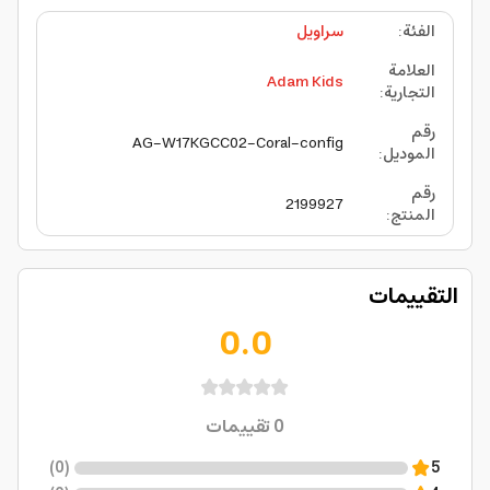
الفئة
:
سراويل
العلامة
Adam Kids
التجارية
:
رقم
AG-W17KGCC02-Coral-config
الموديل
:
رقم
2199927
المنتج
:
التقييمات
0.0
0
تقييمات
)
0
(
5