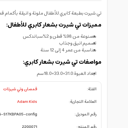
تي شيرت بطبعة كابري للأطفال ملونة و انيقة بأكمام 
مميزات تي شيرت بشعار كابري للأطفال:
مصنوعة من 98% قطن و 2%سباندكس
تصميم انيق وجذاب
مناسبة من عمر 4 إلى 12 سنة
مواصفات تي شيرت بشعار كابري:
ابعاد العبوة:31.0×33.0×18.0سم
الفئة
:
قمصان وتي شيرتات
العلامة التجارية
:
Adam Kids
رقم الموديل
:
G-S17KBPA05-config
رقم المنتج
:
2200071