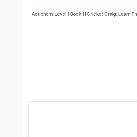
متع أطفالك بالتعليم المثالي بأدوات متطورة وحديثة باقتنائك كتب تعليمية للاطفال Actiphons Level 1 Book 11 Cricket Craig: Learn Phonics And Get Active With Actiphons!