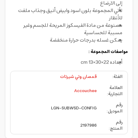
إلى الارضاع
تأتي المجموعة بلون اسود وابيض أنيق وجذاب ملفت
للأنظار
مصنوعة من مادة الفيسكوز المريحة للجسم وغير
مسببة للحساسية
يمكن غسله بدرجات حرارة منخفضة
مواصفات المجموعة :
أبعاده 22×30×13 cm
الفئة
:
قمصان وتي شيرتات
العلامة
Accouchee
التجارية
:
رقم
LGN-SUBWSD-CONFIG
الموديل
:
رقم
2197986
المنتج
: