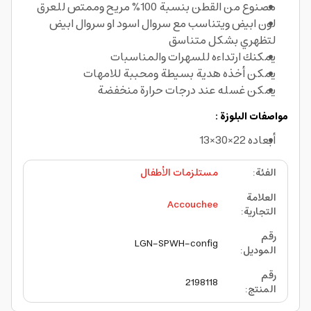
مصنوع من القطن بنسبة 100% مريح وممتص للعرق
لون ابيض ويتناسب مع سروال اسود او سروال ابيض
لتظهري بشكل متناسق
يمكنك ارتداءه للسهرات والمناسبات
يمكن أخذه هدية بسيطة ومحببة للامهات
يمكن غسله عند درجات حرارة منخفضة
مواصفات البلوزة :
أبعاده 22×30×13
الفئة
:
مستلزمات الأطفال
العلامة
Accouchee
التجارية
:
رقم
LGN-SPWH-config
الموديل
:
رقم
2198118
المنتج
: