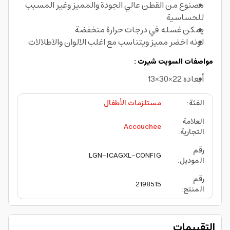
مصنوع من القطن عالي الجودة والمميز وغير المسبب
للحساسية
يمكن غسله في درجات حرارة منخفضة
لونه اخضر مميز ويتناسب مع اغلب الالوان والاطلالات
مواصفات السويت شيرت :
أبعاده 22×30×13
الفئة
:
مستلزمات الأطفال
العلامة
Accouchee
التجارية
:
رقم
LGN-ICAGXL-CONFIG
الموديل
:
رقم
2198515
المنتج
:
التقييمات