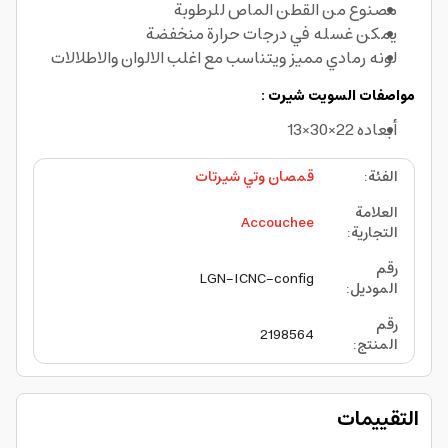
مصنوع من القطن الماص للرطوبة
يمكن غسله في درجات حرارة منخفضة
لونه رمادي مميز ويتناسب مع اغلب الالوان والاطلالات
مواصفات السويت شيرت :
أبعاده 22×30×13
الفئة
:
قمصان وتي شيرتات
العلامة
Accouchee
التجارية
:
رقم
LGN-ICNC-config
الموديل
:
رقم
2198564
المنتج
:
التقييمات