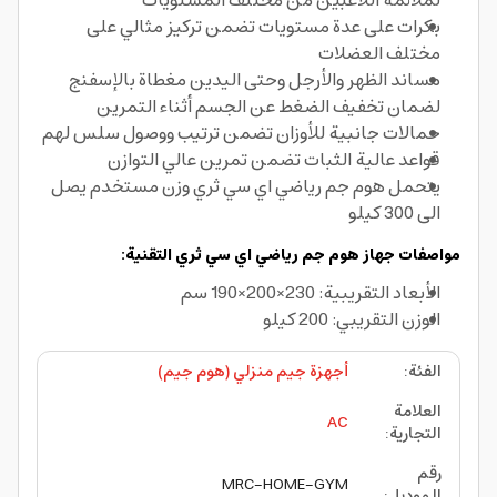
لملائمة اللاعبين من مختلف المستويات
بكرات على عدة مستويات تضمن تركيز مثالي على
مختلف العضلات
مساند الظهر والأرجل وحتى اليدين مغطاة بالإسفنج
لضمان تخفيف الضغط عن الجسم أثناء التمرين
حمالات جانبية للأوزان تضمن ترتيب ووصول سلس لهم
قواعد عالية الثبات تضمن تمرين عالي التوازن
يتحمل هوم جم رياضي اي سي ثري وزن مستخدم يصل
الى 300 كيلو
مواصفات جهاز هوم جم رياضي اي سي ثري التقنية:
الأبعاد التقريبية: 230×200×190 سم
الوزن التقريبي: 200 كيلو
الفئة
:
أجهزة جيم منزلي (هوم جيم)
العلامة
AC
التجارية
:
رقم
MRC-HOME-GYM
الموديل
: