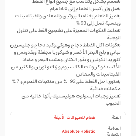
مصمم بشكل يتناسب مع جميع أنواع القطط
يصل وزن كيس الطعام إلى 500 غرام
يتميز الطعام بغناه بالبروتين والمعادن والفيتامينات
وبنسبة تصل إلى 93 %
تساعد النكهات المميزة على تشجيع القط على تناول
الوجبة
مكونات اكل القطط دجاج وهوكي وكبد دجاج و جليسرين
نباتي و بلح البحر الأخضر و شيكوريا مجففة وبقدونس و
كلوريد الكولين و بذور الكتان وعشب البحر و مضاد
للأكسدة و كربونات الكالسيوم و زنك و تورين والكثير من
الفيتامينات والمعادن
يحتوي احل القطط على93 % من منتجات اللحوم و 7 %
مكملات غذائية
تتميز وجبات ابسولوت هوليستيك بأنها خالية من
الحبوب
الفئة
:
طعام للحيوانات الأليفة
العلامة
Absolute Holistic
التجارية
: