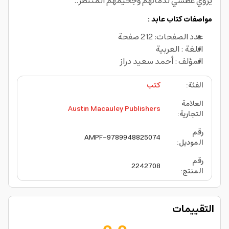
يروي عطشي لدمائهم وجحيمهم المنتظر..
مواصفات كتاب عابد :
عدد الصفحات: 212 صفحة
اللغة : العربية
المؤلف : أحمد سعيد دراز
الفئة
:
كتب
العلامة
Austin Macauley Publishers
التجارية
:
رقم
AMPF-9789948825074
الموديل
:
رقم
2242708
المنتج
:
التقييمات