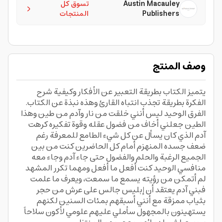
Austin Macauley
تسوق كل
Publishers
المنتجات
وصف المنتج
يتميز الكتاب بطريقة التعبير عن الأفكار وكيفية شرح
الفكرة بطريقة تجذب انتباه القارئ وهذه نبذة عن الكتاب.
الفرق الوحيد ليس أنني خلقت من نار وآدم من طين وهذا
الطين جعلني أخاف من فضول عقله وقوة تفكيره كرهت
آدم الذي كان يسأل عن كل شيء الطامع للمعرفة رغم
ضعف جسده المنهزم أمام كل الحاضرين كنت من بين
الجميع الرغبة والحلم والفضول حتى جاء آدم وجاء معه
منافسي الوحيد كنت أفعل ما أفعل ومهما تكرر المشهد
لم أتمكن من رؤيته يسمع ما سمعت، ويعرف ما علمت
فبني آدم يعتقد أن إبليس جالس على عرش من حجر
بثياب ممزقة مع أنني أسبقهم بمئات السنين لكنهم
يستهينون بالمجهول سأملي عليهم علومي لأكون سلاحاً