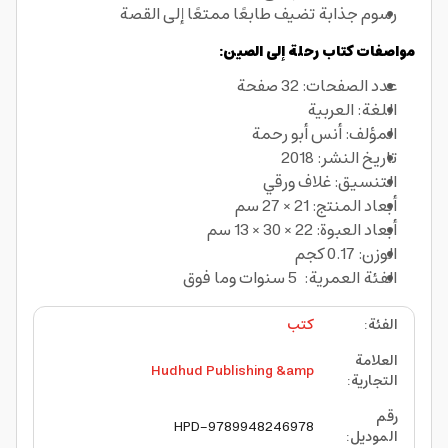
رسوم جذابة تضيف طابعًا ممتعًا إلى القصة
مواصفات كتاب رحلة إلى الصين:
عدد الصفحات: 32 صفحة
اللغة: العربية
المؤلف: أنس أبو رحمة
تاريخ النشر: 2018
التنسيق: غلاف ورقي
أبعاد المنتج: 21 × 27 سم
أبعاد العبوة: 22 × 30 × 13 سم
الوزن: 0.17 كجم
الفئة العمرية: 5 سنوات وما فوق
الفئة
:
كتب
العلامة
Hudhud Publishing &amp
التجارية
:
رقم
HPD-9789948246978
الموديل
: