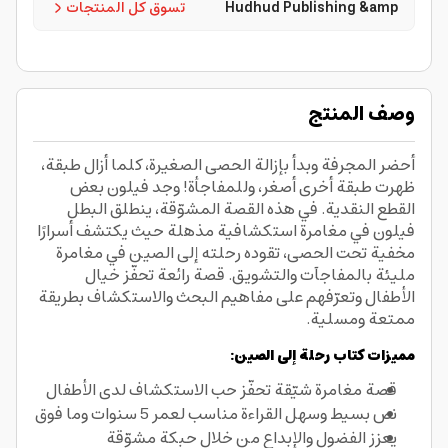
Hudhud Publishing &amp
تسوق كل المنتجات
وصف المنتج
أحضر المجرفة وبدأ بإزالة الحصى الصغيرة، كلما أزال طبقة،
ظهرت طبقة أخرى أصغر، وللمفاجأة! وجد فيلون بعض
القطع النقدية. في هذه القصة المشوّقة، ينطلق البطل
فيلون في مغامرة استكشافية مذهلة حيث يكتشف أسرارًا
مخفية تحت الحصى، تقوده رحلته إلى الصين في مغامرة
مليئة بالمفاجآت والتشويق. قصة رائعة تحفّز خيال
الأطفال وتعرّفهم على مفاهيم البحث والاستكشاف بطريقة
ممتعة ومسلية.
مميزات كتاب رحلة إلى الصين:
قصة مغامرة شيّقة تحفّز حب الاستكشاف لدى الأطفال
نص بسيط وسهل القراءة مناسب لعمر 5 سنوات وما فوق
يعزز الفضول والإبداع من خلال حبكة مشوّقة