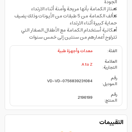
الجودة
تمتاز الكمامة بأنها مريحة وأمنة أثناء الارتداء
تتألف الكمامة من 5 طبقات من الأيونات وذلك يضيف
حماية كبيرة أثناء الارتداء
أمكانية أستخدام الكمامة مع الأطفال الصغار التي
تتراوح أعمارهم من سنتين إلى خمس سنوات
الفئة
:
معدات وأجهزة طبية
العلامة
A to Z
التجارية
:
رقم
VD-VD-0756839231084
الموديل
:
رقم
2196199
المنتج
:
التقييمات