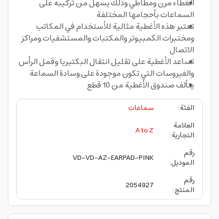
الغطاء مرن ومطاطي وذلك يسهل من تركيبه على
السماعات بأحجامها المختلفة
تعتبر هذه الأغطية مثالية للأستخدام في المكاتب
ومختبرات الكمبيوتر والمكتبات والمستشفيات ومراكز
الاتصال
تساعد الأغطية على تقليل انتقال البكتيريا وقمل الرأس
والفيروسات التي تكون موجودة على وسادة السماعة
يتألف صندوق الأغطية من 10 قطع
الفئة
:
سماعات
العلامة
A to Z
التجارية
:
رقم
VD-VD-AZ-EARPAD-PINK
الموديل
:
رقم
2054927
المنتج
: