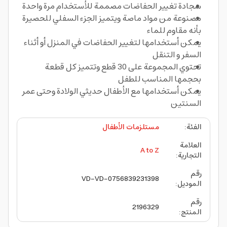
سجادة تغيير الحفاضات مصممة للأستخدام مرة واحدة
مصنوعة من مواد ماصة ويتميز الجزء السفلي للحصيرة
بأنه مقاوم للماء
يمكن أستخدامها لتغيير الحفاضات في المنزل أو أثناء
السفر و التنقل
تحتوي المجموعة على 30 قطع وتتميز كل قطعة
بحجمها المناسب للطفل
يمكن أستخدامها مع الأطفال حديثي الولادة وحتى عمر
السنتين
الفئة
:
مستلزمات الأطفال
العلامة
A to Z
التجارية
:
رقم
VD-VD-0756839231398
الموديل
:
رقم
2196329
المنتج
: