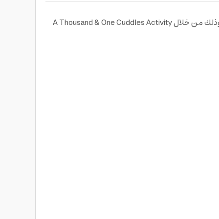
تمكني من الحصول على لعبة قماشية ناعمة ومثالية للطفل وتمكني من تركيبها على السرير أو العربة بكل سهولة وسلاسة وذلك من خلال A Thousand & One Cuddles Activity