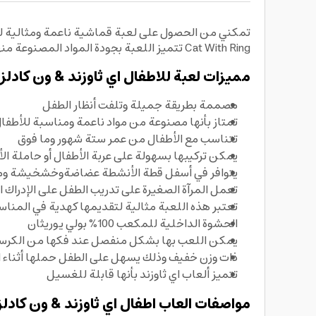
Cat With Ring تتميز اللعبة بجودة المواد المصنوعة منها وحجمها المناسب للأطفال وملمسها الناعم وألوانها الجميلة
مميزات لعبة للاطفال اي ثاوزند & ون كادلز:
مصممة بطريقة جميلة وتلفت أنظار الطفل
تمتاز بأنها مصنوعة من مواد ناعمة ومناسبة للأطفا
تتناسب مع الأطفال من عمر ستة شهور وما فوق
يمكن تركيبها بسهولة على عربة الأطفال أو حاملة الأط
يتوافر في أسفل قطة الأنشطة عضاضةوخشخيشة ومر
تعمل المرآة الصغيرة على تدريب الطفل على الإدراك 
تعتبر هذه اللعبة مثالية لتقديمها كهدية في المناسب
الحشوة الداخلية للمكعب 100% بولي يوريثان
يمكن اللعب بها بشكل منفصل عند فكها من الكرسي 
ذات وزن خفيف وذلك يسهل على الطفل حملها أثناء 
تتميز ألعاب اي ثاوزند بأنها قابلة للغسيل
مواصفات العاب اطفال اي ثاوزند & ون كادلز