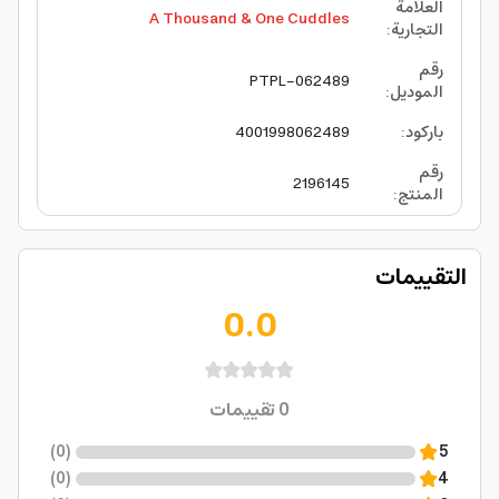
العلامة
A Thousand & One Cuddles
التجارية
:
رقم
PTPL-062489
الموديل
:
باركود
:
4001998062489
رقم
2196145
المنتج
:
التقييمات
0.0
0
تقييمات
)
0
(
5
)
0
(
4