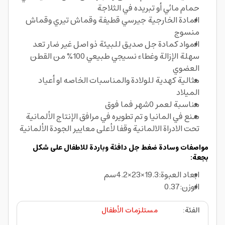
حمام مائي أو تبريده في الثلاجة
المادة الخارجية جيرسي قطيفة وقماش تيري وقماش
منسوج
المواد كمادة جل صديق للبيئة ذو اصل غير ضار تعد
سهلة الإزالة وغطاء نسيجي طبيعي 100% من القطن
العضوي
مثالية كهدية للولادة والمناسبات الخاصه او أعياد
الميلاد
مناسبة لعمر 0شهر فما فوق
صنع في المانيا و تم تطويره في مرافق الإنتاج الألمانية
تحت الادراة الالمانية وقفا لأعلى معايير الجودة الألمانية
مواصفات وسادة ضغط جل دافئة وباردة للاطفال على شكل
بجعة:
ابعاد العبوة:19.3×23×4.2سم
الوزن:0.37
الفئة
:
مستلزمات الأطفال