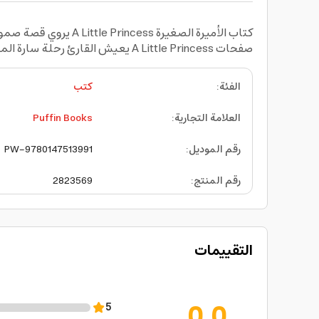
كتاب الأميرة الصغير
صفحات A Little Princess يعيش القارئ رحلة سارة الممتلئة بالأمل والصبر والكرامة في مواجهة الصعاب
الفئة
:
كتب
العلامة التجارية
:
Puffin Books
رقم الموديل
:
PW-9780147513991
رقم المنتج
:
2823569
التقييمات
0.0
5