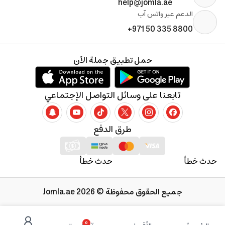
help@jomla.ae
الدعم عبر واتس آب
+971 50 335 8800
حمل تطبيق جملة الآن
تابعنا على وسائل التواصل الإجتماعي
طرق الدفع
حدث خطأ
حدث خطأ
جميع الحقوق محفوظة © 2026 Jomla.ae
0