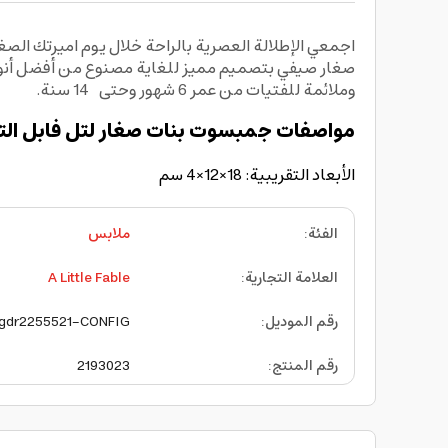
صغار صيفي بتصميم مميز للغاية مصنوع من أفضل أنواع 
وملائمة للفتيات من عمر 6 شهور وحتى 14 سنة.
مواصفات جمبسوت بنات صغار لتل فابل التق
الأبعاد التقريبية: 18×12×4 سم
الفئة
:
ملابس
العلامة التجارية
:
A Little Fable
رقم الموديل
:
gdr2255521-CONFIG
رقم المنتج
:
2193023