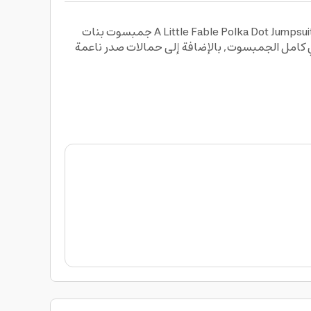
اجمعي الإطلالة العصرية بالراحة خلال يوم اميرتك الصغيرة وامنحيها ما تستحقه فعلا باختيارك جمبسوت للبنات لتل فابل A Little Fable Polka Dot Jumpsuit جمبسوت بنات
ي كامل الجمبسوت, بالإضافة إلى حمالات صدر ناعمة