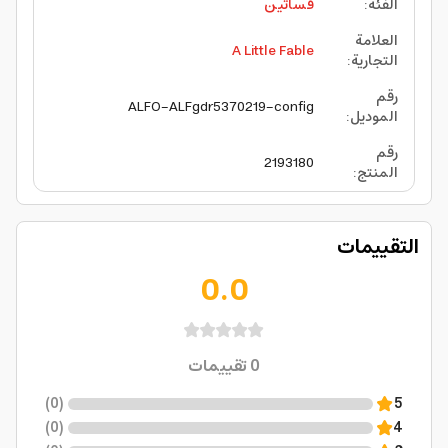
الفئة
:
فساتين
العلامة
A Little Fable
التجارية
:
رقم
ALFO-ALFgdr5370219-config
الموديل
:
رقم
2193180
المنتج
:
التقييمات
0.0
0
تقييمات
)
0
(
5
)
0
(
4