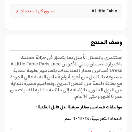
A Little Fable
تسوق كل المنتجات
وصف المنتج
استثمري بالشكل الأمثل بما يتعلق في خزانة طفلتك
باختيارك فستان بناتي للأعراس A Little Fable Paris Lace
Dress فساتين صغار للمناسبات بتصاميم لطيفة للغاية
مصنوعة بالكامل من أجود أنواع قماش التفتة عالي الجودة
مع بطانة ناعمة من القطن المريح, وتصاميم مميزة للغاية
من التول الملون, بالإضافة إلى ملائمة مثالية للفتيات من
عمر 6 أشهر وحتى 14 عام.
مواصفات فساتين صغار صيفية لتل فابل التقنية:
الأبعاد التقريبية: 18×12×4 سم