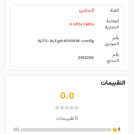
الفئة
:
فساتين
العلامة
A Little Fable
التجارية
:
رقم
ALFO-ALFgdr4040618-config
الموديل
:
رقم
2193200
المنتج
:
التقييمات
0.0
0
تقييمات
)
0
(
5