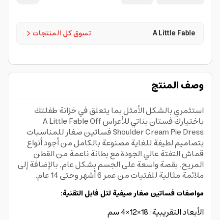
A Little Fable
تسوق كل المنتجات
وصف المنتج
استثمري بالشكل الأمثل بما يتعلق في خزانة طفلتك
باختيارك فستان بناتي للأعراس A Little Fable Off
Shoulder Cream Pie Dress فساتين صغار للمناسبات
بتصاميم لطيفة للغاية مصنوعة بالكامل من أجود أنواع
قماش التفتة عالي الجودة مع بطانة ناعمة من القطن
المريح, بقصة واسعة على الجسم بشكل عام, بالإضافة إلى
ملائمة مثالية للفتيات من عمر 6 أشهر وحتى 14 عام.
مواصفات فساتين صغار صيفية لتل فابل التقنية:
الأبعاد التقريبية: 18×12×4 سم